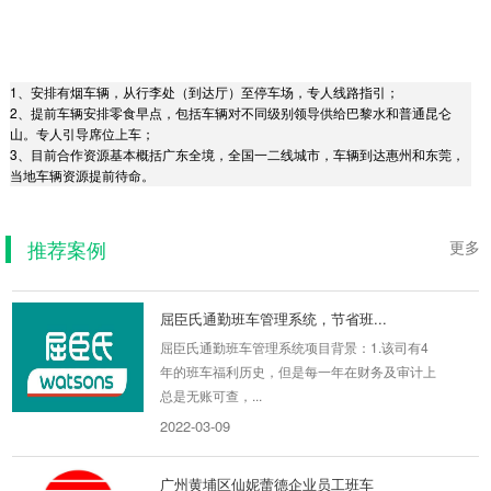
1、安排有烟车辆，从行李处（到达厅）至停车场，专人线路指引；
2、提前车辆安排零食早点，包括车辆对不同级别领导供给巴黎水和普通昆仑
山。专人引导席位上车；
FILA服饰活动用车
3、目前合作资源基本概括广东全境，全国一二线城市，车辆到达惠州和东莞，
当地车辆资源提前待命。
FLA服饰多人多地用车包车背景：集团高层的华
南巡店活动及中外人员参观交流会广深用车，需
求数量20辆大小...
推荐案例
更多
2019-08-29
屈臣氏通勤班车管理系统，节省班...
屈臣氏通勤班车管理系统项目背景：1.该司有4
年的班车福利历史，但是每一年在财务及审计上
总是无账可查，...
2022-03-09
广州黄埔区仙妮蕾德企业员工班车