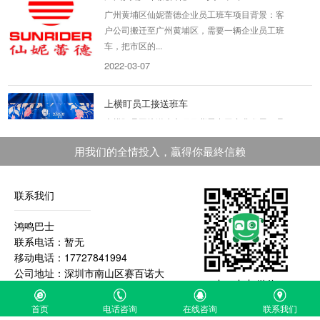
广州黄埔区仙妮蕾德企业员工班车项目背景：客
户公司搬迁至广州黄埔区，需要一辆企业员工班
车，把市区的...
2022-03-07
上横盯员工接送班车
上横盯员工接送班车项目背景出于商业发展，员
工需要不同时间段上下班，因此每天会有八趟车
来回。每个时...
用我们的全情投入，贏得你最終信赖
2019-08-29
联系我们
碧桂园接驳用车
鸿鸣巴士
碧桂园解决住户出行问题 项目背景这个是碧桂园
联系电话：暂无
在福永项目，为了解决小区和11号线接驳用车问
移动电话：17727841994
题丰富小区出...
公司地址：深圳市南山区赛百诺大
2019-09-08
扫一扫加微信
厦A426
首页
电话咨询
在线咨询
联系我们
天虹（星航华府店）移动的智慧营...