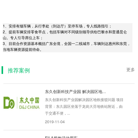
1、安排有烟车辆，从行李处（到达厅）至停车场，专人线路指引；
2、提前车辆安排零食早点，包括车辆对不同级别领导供给巴黎水和普通昆仑
山。专人引导席位上车；
宗泰产业园地铁接驳与园区接驳
3、目前合作资源基本概括广东全境，全国一二线城市，车辆到达惠州和东莞，
当地车辆资源提前待命。
宗泰产业园引入地铁接驳收费专线和园区接驳 项
目背景宗泰文创产业基地位于银田工业区，距离
1号线和7号线...
推荐案例
更多
2019-09-08
东久创新科技产业园 解决园区地...
东久创新科技产业园解决园区地铁接驳问题 项目
背景：东久园区坐落于龙岗大芬地铁站附近，由
于交通不便，...
2019-11-04
FILA服饰活动用车