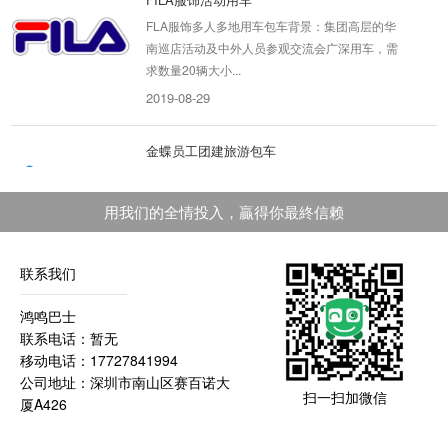
FLA服饰多人多地用车包车背景：集团高层的华
南巡店活动及中外人员参观交流会广深用车，需
求数量20辆大小...
2019-08-29
金蝶员工团建旅游包车
金蝶员工团建旅游包车 包车背景：行程是深圳科
技园——惠州十里银滩，人数在362人，时间是
用我们的全情投入，贏得你最終信赖
周五下午——...
2019-08-19
联系我们
ARIS机器人研究院 解决深圳市内...
鸿鸣巴士
ARIS机器人研究院解决深圳市内上课学员接送
联系电话：暂无
问题 项目背景：ARIS是深圳市内知名度非常高
移动电话：17727841994
的机器人研究中心...
公司地址：深圳市南山区赛百诺大
2019-11-04
扫一扫加微信
厦A426
吉华智荟中心地铁接驳班车