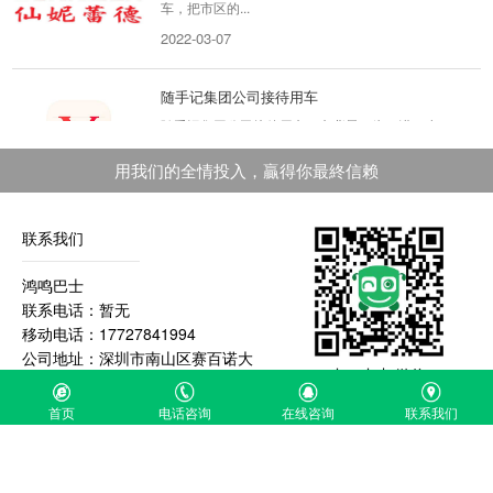
2022-03-07
随手记集团公司接待用车
随手记集团公司接待用车租车背景：为了进一步
降低企业的运营成本，所以将公司接待用车这块
从自营改为租...
用我们的全情投入，贏得你最終信赖
2020-04-20
联系我们
FILA服饰活动用车
FLA服饰多人多地用车包车背景：集团高层的华
鸿鸣巴士
南巡店活动及中外人员参观交流会广深用车，需
联系电话：暂无
求数量20辆大小...
移动电话：17727841994
公司地址：深圳市南山区赛百诺大
2019-08-29
扫一扫加微信
厦A426
首页
电话咨询
在线咨询
联系我们
轻松到家深圳通勤班车，解决公司...
轻松到家深圳通勤班车解决公司和地铁通勤接驳
和夜班车烦恼项目背景：由于深圳轻松到家办公