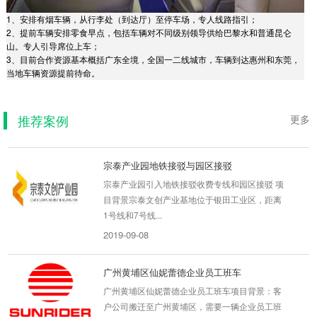
1、安排有烟车辆，从行李处（到达厅）至停车场，专人线路指引；
2、提前车辆安排零食早点，包括车辆对不同级别领导供给巴黎水和普通昆仑
山。专人引导席位上车；
中建三局通勤用车,比悲伤更悲伤...
3、目前合作资源基本概括广东全境，全国一二线城市，车辆到达惠州和东莞，
中建三局比悲伤更悲伤的故事项目背景：由于企
当地车辆资源提前待命。
业甲方（国际会展中心项目）收尾需要临时增添
300名员工投入...
推荐案例
更多
2019-08-29
宗泰产业园地铁接驳与园区接驳
宗泰产业园引入地铁接驳收费专线和园区接驳 项
目背景宗泰文创产业基地位于银田工业区，距离
1号线和7号线...
2019-09-08
广州黄埔区仙妮蕾德企业员工班车
广州黄埔区仙妮蕾德企业员工班车项目背景：客
户公司搬迁至广州黄埔区，需要一辆企业员工班
车，把市区的...