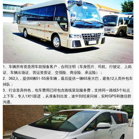
1、车辆所有资质用车前报备客户，合同注明（车身照片、司机、行驶证、上岗
证、车辆出场证、营运资质证、交强险、商业险、承运险）；
2、362人，提供6辆51-55座车辆，最后提供一辆65座大巴，避免12人而外包车
掉队；
3、行业首具特色，包车费用已经包含路线策划服务费，支持同一路线5个站点
上下车，专人1对1跟进 ，从准备到出发，途中到结束问候，实时GPS和微信群
沟通。