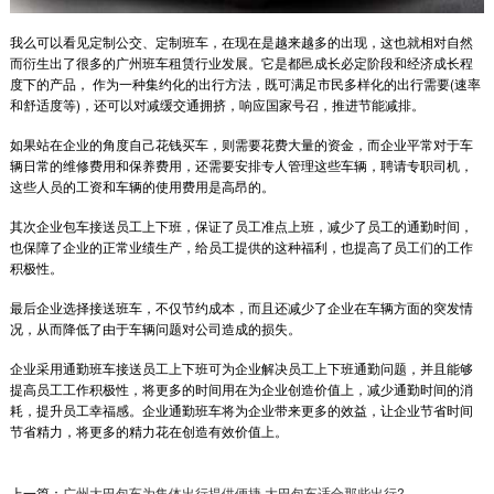
我么可以看见定制公交、定制班车，在现在是越来越多的出现，这也就相对自然
而衍生出了很多的广州班车租赁行业发展。它是都邑成长必定阶段和经济成长程
度下的产品， 作为一种集约化的出行方法，既可满足市民多样化的出行需要(速率
和舒适度等)，还可以对减缓交通拥挤，响应国家号召，推进节能减排。
如果站在企业的角度自己花钱买车，则需要花费大量的资金，而企业平常对于车
辆日常的维修费用和保养费用，还需要安排专人管理这些车辆，聘请专职司机，
这些人员的工资和车辆的使用费用是高昂的。
其次企业包车接送员工上下班，保证了员工准点上班，减少了员工的通勤时间，
也保障了企业的正常业绩生产，给员工提供的这种福利，也提高了员工们的工作
积极性。
最后企业选择接送班车，不仅节约成本，而且还减少了企业在车辆方面的突发情
况，从而降低了由于车辆问题对公司造成的损失。
企业采用通勤班车接送员工上下班可为企业解决员工上下班通勤问题，并且能够
提高员工工作积极性，将更多的时间用在为企业创造价值上，减少通勤时间的消
耗，提升员工幸福感。企业通勤班车将为企业带来更多的效益，让企业节省时间
节省精力，将更多的精力花在创造有效价值上。
吉华智荟中心地铁接驳班车
上一篇：
广州大巴包车为集体出行提供便捷,大巴包车适合那些出行?