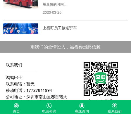
用最快的时间...
2020-03-25
上横盯员工接送班车
上横盯员工接送班车项目背景出于商业发展，员
工需要不同时间段上下班，因此每天会有八趟车
用我们的全情投入，贏得你最終信赖
来回。每个时...
2019-08-29
联系我们
深圳市政府公务用车
鸿鸣巴士
深圳政府公务用车项目背景：疫情时代下，深圳
联系电话：暂无
市政府召开市政协和人大会议，采用深圳中巴租
移动电话：17727841994
车考斯特。项...
公司地址：深圳市南山区赛百诺大
2022-03-15
扫一扫加微信
厦A426
首页
电话咨询
在线咨询
联系我们
金蝶员工团建旅游包车
金蝶员工团建旅游包车 包车背景：行程是深圳科
技园——惠州十里银滩，人数在362人，时间是