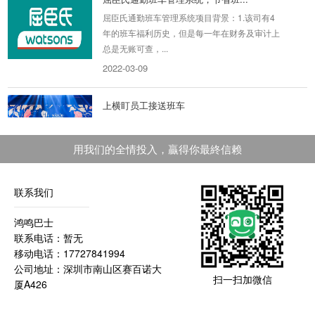
屈臣氏通勤班车管理系统项目背景：1.该司有4
年的班车福利历史，但是每一年在财务及审计上
总是无账可查，...
2022-03-09
上横盯员工接送班车
上横盯员工接送班车项目背景出于商业发展，员
工需要不同时间段上下班，因此每天会有八趟车
用我们的全情投入，贏得你最終信赖
来回。每个时...
2019-08-29
联系我们
东方丝路,增强企业员工幸福感和...
鸿鸣巴士
东方丝路（深圳）科技有限公司项目背景：东方
联系电话：暂无
丝路——ESR亿色是深圳知名数码配件的出口品
移动电话：17727841994
牌商，为了增强...
公司地址：深圳市南山区赛百诺大
2019-11-18
扫一扫加微信
厦A426
随手记集团公司接待用车