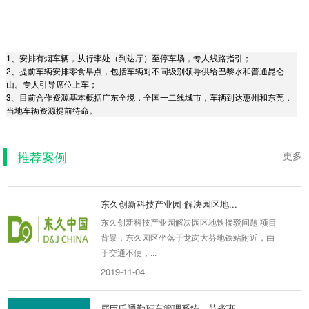
1、安排有烟车辆，从行李处（到达厅）至停车场，专人线路指引；
2、提前车辆安排零食早点，包括车辆对不同级别领导供给巴黎水和普通昆仑
山。专人引导席位上车；
南山科技园北区 行业首创企业拼...
3、目前合作资源基本概括广东全境，全国一二线城市，车辆到达惠州和东莞，
当地车辆资源提前待命。
南山科技园北区 行业首创企业拼车模式项目背景
北区13座大厦的物业通过他们内部圈子交流，希
望有车队愿...
推荐案例
更多
2019-08-29
东久创新科技产业园 解决园区地...
东久创新科技产业园解决园区地铁接驳问题 项目
背景：东久园区坐落于龙岗大芬地铁站附近，由
于交通不便，...
2019-11-04
屈臣氏通勤班车管理系统，节省班...