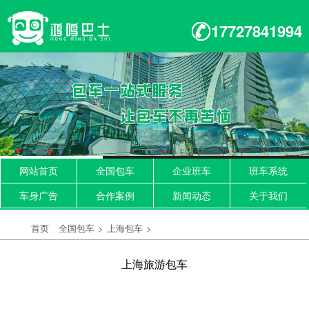
17727841994
网站首页
全国包车
企业班车
班车系统
车身广告
合作案例
新闻动态
关于我们
首页
全国包车
>
上海包车
>
上海旅游包车