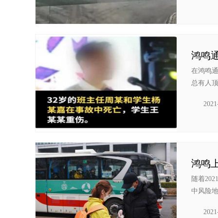
鸿鸣通
在鸿鸣通
总有人顶
2021
随着20
中风险地
2021