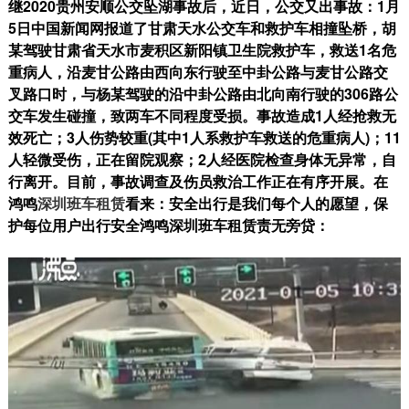
继2020贵州安顺公交坠湖事故后，近日，公交又出事故：1月
5日中国新闻网报道了甘肃天水公交车和救护车相撞坠桥，胡
某驾驶甘肃省天水市麦积区新阳镇卫生院救护车，救送1名危
重病人，沿麦甘公路由西向东行驶至中卦公路与麦甘公路交
叉路口时，与杨某驾驶的沿中卦公路由北向南行驶的306路公
交车发生碰撞，致两车不同程度受损。事故造成1人经抢救无
效死亡；3人伤势较重(其中1人系救护车救送的危重病人)；11
人轻微受伤，正在留院观察；2人经医院检查身体无异常，自
行离开。目前，事故调查及伤员救治工作正在有序开展。在
鸿鸣
深圳班车租赁
看来：安全出行是我们每个人的愿望，保
护每位用户出行安全鸿鸣深圳班车租赁责无旁贷：