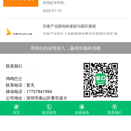
场地处深圳南...
2022-01-10
宗泰产业园地铁接驳与园区接驳
宗泰产业园引入地铁接驳收费专线和园区接驳 项
目背景宗泰文创产业基地位于银田工业区，距离
1号线和7号线...
用我们的全情投入，贏得你最終信赖
2019-09-08
联系我们
随手记集团公司接待用车
随手记集团公司接待用车租车背景：为了进一步
鸿鸣巴士
降低企业的运营成本，所以将公司接待用车这块
联系电话：暂无
从自营改为租...
移动电话：17727841994
2020-04-20
公司地址：深圳市南山区赛百诺大
扫一扫加微信
厦A426
首页
电话咨询
在线咨询
联系我们
上海中国电子系统工程第二建设有...
上海中国电子系统工程第二建设有限公司项目背
景：企业班车方案，客户在企业万象中心办公，