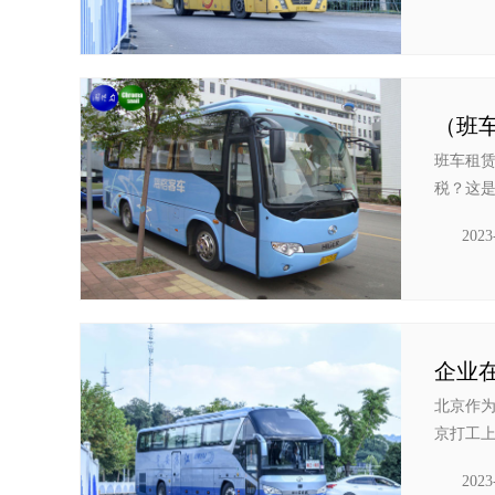
班车租
税？这是
2023
企业
北京作
京打工上
2023