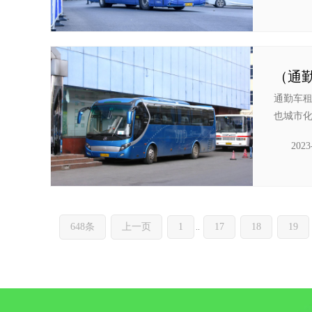
（通
通勤车
也城市化
2023
648条
上一页
1
17
18
19
..