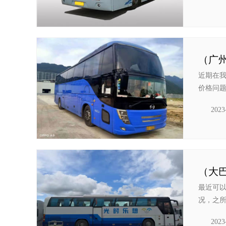
（广
近期在
价格问题
2023
（大
最近可
况，之所
2023