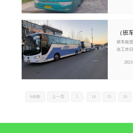
班车租
在工作日
2023
648条
上一页
1
14
15
16
..