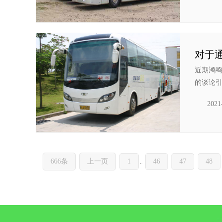
近期鸿
的谈论引
2021
666条
上一页
1
46
47
48
..