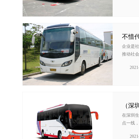
不惜
企业是
推动社会
2021
（深
在深圳
点一线，
2021