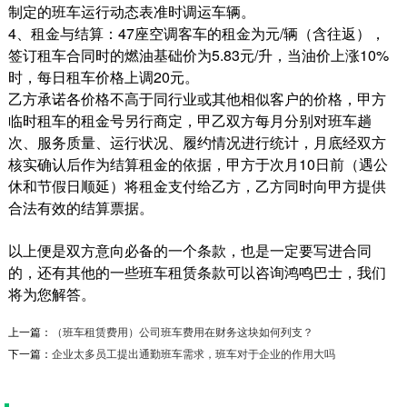
制定的班车运行动态表准时调运车辆。
4、租金与结算：47座空调客车的租金为元/辆（含往返），
签订租车合同时的燃油基础价为5.83元/升，当油价上涨10%
时，每日租车价格上调20元。
乙方承诺各价格不高于同行业或其他相似客户的价格，甲方
临时租车的租金号另行商定，甲乙双方每月分别对班车趟
次、服务质量、运行状况、履约情况进行统计，月底经双方
核实确认后作为结算租金的依据，甲方于次月10日前（遇公
休和节假日顺延）将租金支付给乙方，乙方同时向甲方提供
合法有效的结算票据。
以上便是双方意向必备的一个条款，也是一定要写进合同
的，还有其他的一些班车租赁条款可以咨询鸿鸣巴士，我们
将为您解答。
宗泰产业园地铁接驳与园区接驳
上一篇：
（班车租赁费用）公司班车费用在财务这块如何列支？
宗泰产业园引入地铁接驳收费专线和园区接驳 项
下一篇：
企业太多员工提出通勤班车需求，班车对于企业的作用大吗
目背景宗泰文创产业基地位于银田工业区，距离
1号线和7号线...