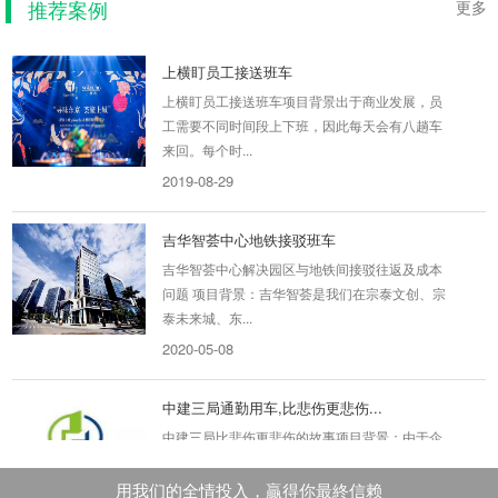
推荐案例
2019-09-08
更多
上横盯员工接送班车
上横盯员工接送班车项目背景出于商业发展，员
工需要不同时间段上下班，因此每天会有八趟车
来回。每个时...
2019-08-29
吉华智荟中心地铁接驳班车
吉华智荟中心解决园区与地铁间接驳往返及成本
问题 项目背景：吉华智荟是我们在宗泰文创、宗
泰未来城、东...
2020-05-08
中建三局通勤用车,比悲伤更悲伤...
中建三局比悲伤更悲伤的故事项目背景：由于企
业甲方（国际会展中心项目）收尾需要临时增添
300名员工投入...
用我们的全情投入，贏得你最終信赖