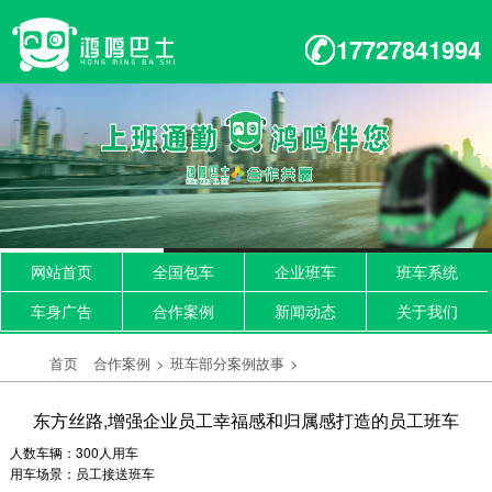
17727841994
网站首页
全国包车
企业班车
班车系统
车身广告
合作案例
新闻动态
关于我们
首页
合作案例
>
班车部分案例故事
>
东方丝路,增强企业员工幸福感和归属感打造的员工班车
人数车辆：300人用车
用车场景：员工接送班车