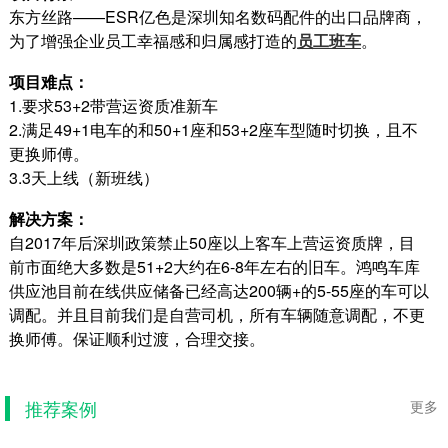
东方丝路——ESR亿色是深圳知名数码配件的出口品牌商，
为了增强企业员工幸福感和归属感打造的
员工班车
。
项目难点：
1.
要求53+2带营运资质准新车
2.
满足49+1电车的和50+1座和53+2座车型随时切换，且不
更换师傅。
3.
3天上线（新班线）
解决方案：
自2017年后深圳政策禁止50座以上客车上营运资质牌，目
前市面绝大多数是51+2大约在6-8年左右的旧车。鸿鸣车库
供应池目前在线供应储备已经高达200辆+的5-55座的车可以
调配。并且目前我们是自营司机，所有车辆随意调配，不更
金蝶员工团建旅游包车
换师傅。保证顺利过渡，合理交接。
金蝶员工团建旅游包车 包车背景：行程是深圳科
技园——惠州十里银滩，人数在362人，时间是
周五下午——...
推荐案例
更多
2019-08-19