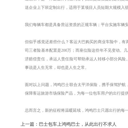
送企业上下班定制出行，适用于某项目人员短期大规模入驻
我们每辆车都是具备营运资质的正规车辆；平台实施车辆安全
但似乎感觉还差些什么？客运大巴购买的商业车险中，有
司三者险基本配置是200万；而座位险这些年不见变动。
济赔偿责任，承运人责任险可帮助承运人转移小部分风险
事说是人生无常，却也是人生之常。
面对以上问题，鸿鸣巴士联合太平洋保险，携手保驾护航
保障客运旅游市场保险产品，为每一位包车用户的出行提
总而言之，新的征程将温暖延续，鸿鸣巴士只愿出行的每
上一篇：巴士包车上鸿鸣巴士，从此出行不求人