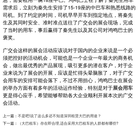
需求后，立刻为秦先生安排了15-19座的中巴车和熟悉线路的
司机。到了约定的时间，司机早早开车到指定地点，将秦先
生及其同时安全、准时准点送往了广交会的展会现场，完成
了当时的用车，事后赢得了秦先生以及其公司对鸿鸣巴士的
褒奖。
广交会这样的展会活动应该说对于国内的企业来说是一个必
须把控好的活动机会，可能也是一个企业一年最大的商务机
会，做出最优秀的产品展现，吸引更多的潜在客户，对于企
业来说为了展会的开展，应该是忙得头晕脑胀了，对于广交
会用车的安排可能会落下，不过不用担心，鸿鸣巴士在展会
的举办方面有着多年的活动运作经验，特别是对于
展会用车
更是得心应手，希望能够帮助各大企业顺利开展本次的广交
会活动。
吉华智荟中心地铁接驳班车
吉华智荟中心解决园区与地铁间接驳往返及成本
上一篇：
不是吧!说了这么多还不知道深圳租赁大巴的用途？
问题 项目背景：吉华智荟是我们在宗泰文创、宗
下一篇：
（大巴租车）存在即合理,适合采用大巴租车的人群都有哪些?
泰未来城、东...
2020-05-08