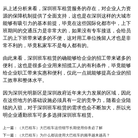
从上述分析来看，深圳班车租赁服务的存在，对企业人力资
源的保障机制提供了全面支持，这也是在深圳这样的大城市
能够有吸引力的基本前提，毕竟在这些国际化都市中，上下
班期间的交通压力是非常大的，如果没有专车接送，会给员
工的上下班带来诸多的不便，这对用工单位挽留人才也是非
常不利的，毕竟私家车不是每人都有的。
由此来看，深圳班车租赁的确能够给企业的招工带来诸多的
便利，这也是很多企业用来招揽工人的有利条件，毕竟能够
给企业职工带来实惠和便利，仅此一点就能够提高企业的招
工效率和整体水平。
因为深圳光明新区是深圳政府近年来大力发展的区域，因此
在这些地方的基础设施必须具有一定的竞争力，随着企业陆
续的入驻，对于深圳班车租赁的需求也会不断加大，所以光
明企业通勤班车可多多选择深圳班车租赁。
中建三局通勤用车,比悲伤更悲伤...
上一篇：
（大巴租车）大巴租车这些细节长期使用你务必了解
中建三局比悲伤更悲伤的故事项目背景：由于企
下一篇：
（大巴租车）为什么都说使用大巴租车的频率越来越高？
业甲方（国际会展中心项目）收尾需要临时增添