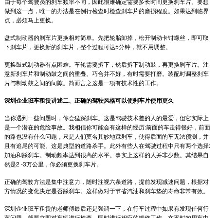
由于每个驾驶员的刹车频率不同，因此很难确定需要多长时间更换刹车片。要想
做到这一点，唯一的办法是在例行检查时检查刹车片的磨损程度。如果达到临界
点，必须马上更换。
盘式制动器的刹车片更换相对简单。先把轮胎卸掉，松开制动卡钳螺丝，即可取
下刹车片，更换新的刹车片，整个过程可达5分钟，就不用调整。
更换鼓式制动器有点困难。车轮需要拆下，然后拆下制动鼓，再更换刹车片。注
意新刹车片和制动鼓之间的重叠。巧合并不好，有时需要打磨。装配时调整刹车
片与制动鼓之间的间隙。简而言之这是一项有技术性的工作。
深圳企业班车租赁讲述二、正确的驾驶风格可以使刹车片使用更久
当你遇到一些问题时，你会猛踩刹车。这是驾驶技术差的人的最爱，但它实际上
是一个潜在的危险事故。我相信你可能会有这样的经历:前面的车走得很好，前面
的路也没有什么问题，只是人们莫名其妙地踩刹车，使得后面的车无法预测，并
且有追尾的可能。这是典型的道路杀手。此外有些人在驾驶过程中只有两个选择:
加油和踩刹车。制动频率达到很高的水平。事实上这样的人并非少数。其结果自
然是2 -3万公里，你必须更换刹车片。
正确的驾驶方法是集中注意力，随时注视六条道路，提前发现减速问题，根据对
方情况的变化决定是否踩刹车。这样做对于节省汽油和刹车垫的寿命非常有效。
深圳企业班车租赁的老师傅最后还是强调一下，在行车过程中如果有发现任何行
车问题，就要立即对车辆进行检查，同时进行相应的维修工作，在平时的用车中