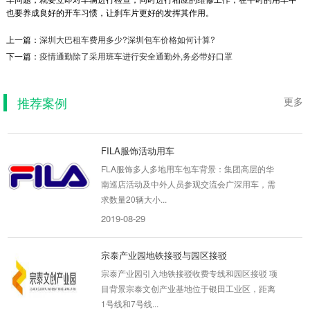
也要养成良好的开车习惯，让刹车片更好的发挥其作用。
上一篇：
深圳大巴租车费用多少?深圳包车价格如何计算?
点猫科技
下一篇：
疫情通勤除了采用班车进行安全通勤外,务必带好口罩
点猫科技企业最后一班夜猫线项目背景为了解决
夜班员工出行问题，公司位于清华信息港，需要
晚上将员工送...
推荐案例
更多
2019-09-08
FILA服饰活动用车
FLA服饰多人多地用车包车背景：集团高层的华
南巡店活动及中外人员参观交流会广深用车，需
求数量20辆大小...
2019-08-29
宗泰产业园地铁接驳与园区接驳
宗泰产业园引入地铁接驳收费专线和园区接驳 项
目背景宗泰文创产业基地位于银田工业区，距离
1号线和7号线...