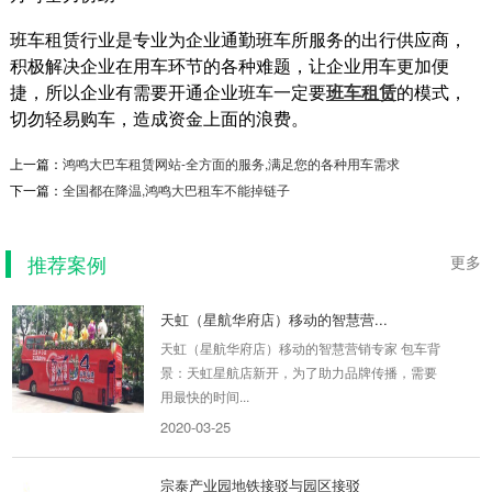
班车租赁行业是专业为企业通勤班车所服务的出行供应商，
积极解决企业在用车环节的各种难题，让企业用车更加便
捷，所以企业有需要开通企业班车一定要
班车租赁
的模式，
切勿轻易购车，造成资金上面的浪费。
南京捷成汽车服务有限公司班车系统
上一篇：
鸿鸣大巴车租赁网站-全方面的服务,满足您的各种用车需求
南京捷成汽车服务有限公司支持企业出行项目背
下一篇：
全国都在降温,鸿鸣大巴租车不能掉链子
景车队有200多辆车型，面对日益增长的客运需
要及企业通勤，...
2019-08-29
推荐案例
更多
天虹（星航华府店）移动的智慧营...
天虹（星航华府店）移动的智慧营销专家 包车背
景：天虹星航店新开，为了助力品牌传播，需要
用最快的时间...
2020-03-25
宗泰产业园地铁接驳与园区接驳