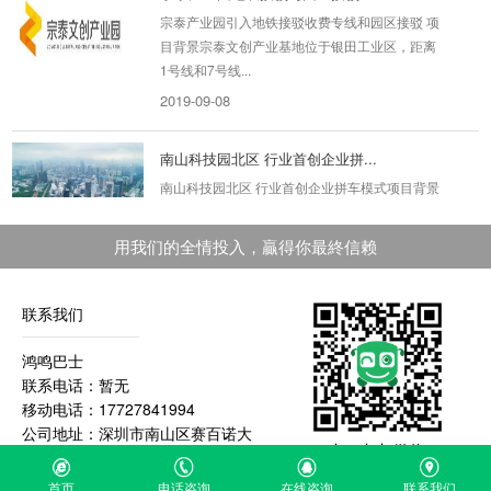
宗泰产业园引入地铁接驳收费专线和园区接驳 项
目背景宗泰文创产业基地位于银田工业区，距离
1号线和7号线...
2019-09-08
南山科技园北区 行业首创企业拼...
南山科技园北区 行业首创企业拼车模式项目背景
北区13座大厦的物业通过他们内部圈子交流，希
望有车队愿...
用我们的全情投入，贏得你最終信赖
2019-08-29
联系我们
FILA服饰活动用车
FLA服饰多人多地用车包车背景：集团高层的华
鸿鸣巴士
南巡店活动及中外人员参观交流会广深用车，需
联系电话：暂无
求数量20辆大小...
移动电话：17727841994
2019-08-29
公司地址：深圳市南山区赛百诺大
扫一扫加微信
厦A426
屈臣氏通勤班车管理系统，节省班...
首页
电话咨询
在线咨询
联系我们