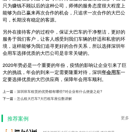
只为赚钱不顾以后的这种公司，师傅的服务态度很大程度上
能够为自己赢来再次合作的机会，只追求一次合作的大巴公
司，长期没有稳定的客源。
另外在接待客户的过程中，保证大巴车的干净整洁，更好的
服务于我们客户，让客人感受到我们车辆的舒适和私密的环
境，这样能够为我们追寻更好的合作关系，所以选择深圳年
会用车选择优质的大巴公司是非常关键的。
2020年势必是一个重要的年份，疫情的影响让企业引来了巨
大的挑战，年会的到来一定需要隆重对待，深圳
年会用车
一
南山科技园北区 行业首创企业拼...
定要选择优质的大巴供应商，保障年会用车顺利。
南山科技园北区 行业首创企业拼车模式项目背景
上一篇：
深圳班车租赁的优势都有哪些?对企业有什么便捷之处?
北区13座大厦的物业通过他们内部圈子交流，希
望有车队愿...
下一篇：
怎么租大巴车?大巴租车座位数讲解
2019-08-29
推荐案例
更多
魔方公寓接送班车
解决深圳五大区公寓住户的出行问题 项目背景：