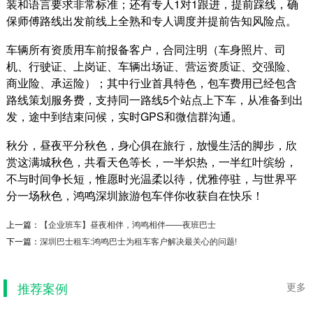
装和语言要求非常标准；还有专人1对1跟进，提前踩线，确
保师傅路线出发前线上全熟和专人调度并提前告知风险点。
车辆所有资质用车前报备客户，合同注明（车身照片、司
机、行驶证、上岗证、车辆出场证、营运资质证、交强险、
商业险、承运险）；其中行业首具特色，包车费用已经包含
路线策划服务费，支持同一路线5个站点上下车，从准备到出
发，途中到结束问候，实时GPS和微信群沟通。
秋分，昼夜平分秋色，身心俱在旅行，放慢生活的脚步，欣
赏这满城秋色，共看天色等长，一半炽热，一半红叶缤纷，
不与时间争长短，惟愿时光温柔以待，优雅停驻，与世界平
分一场秋色，鸿鸣深圳旅游包车伴你收获自在快乐！
深圳市政府公务用车
上一篇：
【企业班车】昼夜相伴，鸿鸣相伴——夜班巴士
深圳政府公务用车项目背景：疫情时代下，深圳
下一篇：
深圳巴士租车:鸿鸣巴士为租车客户解决最关心的问题!
市政府召开市政协和人大会议，采用深圳中巴租
车考斯特。项...
2022-03-15
推荐案例
更多