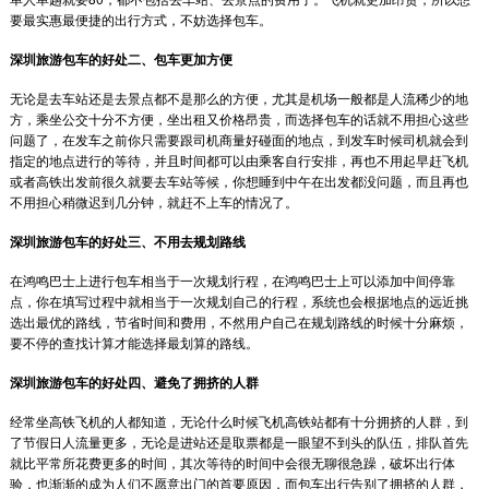
要最实惠最便捷的出行方式，不妨选择包车。
深圳旅游包车的好处二、包车更加方便
无论是去车站还是去景点都不是那么的方便，尤其是机场一般都是人流稀少的地
方，乘坐公交十分不方便，坐出租又价格昂贵，而选择包车的话就不用担心这些
问题了，在发车之前你只需要跟司机商量好碰面的地点，到发车时候司机就会到
指定的地点进行的等待，并且时间都可以由乘客自行安排，再也不用起早赶飞机
或者高铁出发前很久就要去车站等候，你想睡到中午在出发都没问题，而且再也
不用担心稍微迟到几分钟，就赶不上车的情况了。
深圳旅游包车的好处三、不用去规划路线
在鸿鸣巴士上进行包车相当于一次规划行程，在鸿鸣巴士上可以添加中间停靠
点，你在填写过程中就相当于一次规划自己的行程，系统也会根据地点的远近挑
选出最优的路线，节省时间和费用，不然用户自己在规划路线的时候十分麻烦，
要不停的查找计算才能选择最划算的路线。
深圳旅游包车的好处四、避免了拥挤的人群
经常坐高铁飞机的人都知道，无论什么时候飞机高铁站都有十分拥挤的人群，到
了节假日人流量更多，无论是进站还是取票都是一眼望不到头的队伍，排队首先
就比平常所花费更多的时间，其次等待的时间中会很无聊很急躁，破坏出行体
验，也渐渐的成为人们不愿意出门的首要原因，而包车出行告别了拥挤的人群，