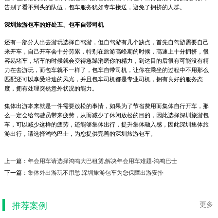
告别了看不到头的队伍，包车服务犹如专车接送，避免了拥挤的人群。
深圳旅游包车的好处五、包车自带司机
还有一部分人出去游玩选择自驾游，但自驾游有几个缺点，首先自驾游需要自己
来开车，自己开车会十分劳累，特别在旅游高峰期的时候，高速上十分拥挤，很
容易堵车，堵车的时候就会变得急躁消磨你的精力，到达目的后很有可能没有精
力在去游玩，而包车就不一样了，包车自带司机，让你在乘坐的过程中不用那么
匹配还可以享受沿途的风光，并且包车司机都是专业司机，拥有良好的服务态
度，拥有处理突然意外状况的能力。
集体出游本来就是一件需要放松的事情，如果为了节省费用而集体自行开车，那
么一定会给驾驶员带来疲劳，从而减少了休闲放松的目的，因此选择深圳旅游包
车，可以减少这样的疲劳，还能够集体出行，提升集体融入感，因此深圳集体旅
游出行，请选择鸿鸣巴士，为您提供完善的深圳旅游包车。
上一篇：
年会用车请选择鸿鸣大巴租赁,解决年会用车难题-鸿鸣巴士
太平洋保险企业临时用车
下一篇：
集体外出游玩不用愁,深圳旅游包车为您保障出游安排
太平洋保险企业临时用车包车背景：政府机构考
察用车，自身考斯特无法满足行程是福田——坪
山监狱，人数9...
推荐案例
更多
2019-08-19