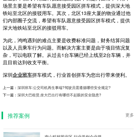
场景主要是希望有车队愿意接受园区拼车模式，提供深大地
铁站至北区的接驳用车。其次，北区13座大厦的物业通过他
们内部圈子交流，希望有车队愿意接受园区拼车模式，提供
深大地铁站至北区的接驳用车。
为此，鸿鸣遇到的难点主要是收费标准问题，财务结算问题
以及人员乘车行为问题。而解决方案主要是由于项目情况复
杂，可以电联了解。从过去1台车辆已经上线至2台车辆，并
且目前达到收支平衡。
深圳
企业班车
拼车模式，行业首创拼车为您出行带来便利。
随手记集团公司接待用车
上一篇：
深圳班车:公交司机再生事端?驾驶员需遵循哪些安全规定?
下一篇：
深圳大巴租赁,坐大巴出行有哪些不起眼的安全隐患?
随手记集团公司接待用车租车背景：为了进一步
降低企业的运营成本，所以将公司接待用车这块
从自营改为租...
推荐案例
更多
2020-04-20
南山科技园北区 行业首创企业拼...