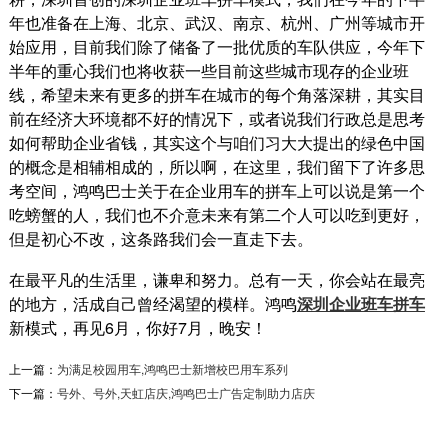
年也准备在上海、北京、武汉、南京、杭州、广州等城市开
始应用，目前我们除了储备了一批优质的车队供应，今年下
半年的重心我们也将收获一些目前这些城市现存的企业班
线，希望未来有更多的拼车在城市的每个角落深耕，其实目
前在经济大环境都不好的情况下，或者说我们行政总是思考
如何帮助企业省钱，其实这个与咱们习大大提出的绿色中国
的概念是相辅相成的，所以啊，在这里，我们留下了许多思
考空间，鸿鸣巴士关于在企业用车的拼车上可以说是第一个
吃螃蟹的人，我们也不介意未来有第二个人可以吃到更好，
但是初心不改，这条路我们会一直走下去。
在最平凡的生活里，谦卑和努力。总有一天，你会站在最亮
的地方，活成自己曾经渴望的模样。鸿鸣
深圳企业班车拼车
新模式，再见6月，你好7月，晚安！
东方丝路,增强企业员工幸福感和...
上一篇：
为满足校园用车,鸿鸣巴士新增校巴用车系列
东方丝路（深圳）科技有限公司项目背景：东方
下一篇：
号外、号外,天虹店庆,鸿鸣巴士广告定制助力店庆
丝路——ESR亿色是深圳知名数码配件的出口品
牌商，为了增强...