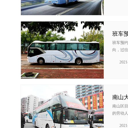
班车
班车预
向，过往
2021
南山大
南山区
的劳动人
2021