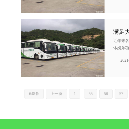
近年来
体娱乐项
2021
648条
上一页
1
55
56
57
..